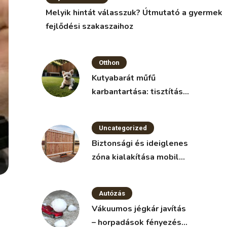
Melyik hintát válasszuk? Útmutató a gyermek
fejlődési szakaszaihoz
Otthon
Kutyabarát műfű
karbantartása: tisztítás
és fertőtlenítés
Uncategorized
Biztonsági és ideiglenes
zóna kialakítása mobil
kerítéssel
Autózás
Vákuumos jégkár javítás
– horpadások fényezés