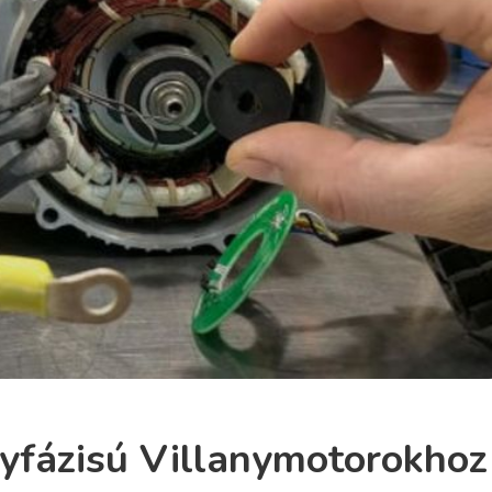
gyfázisú Villanymotorokhoz