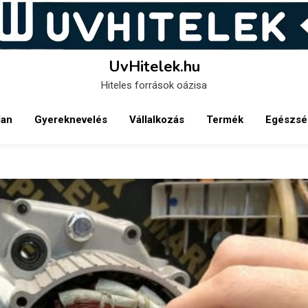
UvHitelek.hu
Hiteles források oázisa
lan
Gyereknevelés
Vállalkozás
Termék
Egészsé