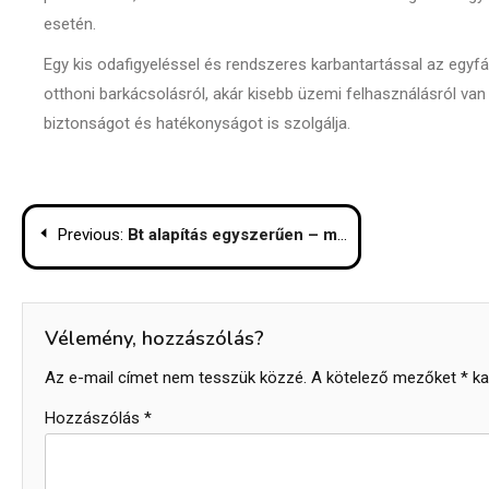
esetén.
Egy kis odafigyeléssel és rendszeres karbantartással az egy
otthoni barkácsolásról, akár kisebb üzemi felhasználásról va
biztonságot és hatékonyságot is szolgálja.
Bejegyzés
Previous:
Bt alapítás egyszerűen – mikor érdemes ezt a formát választani?
navigáció
Vélemény, hozzászólás?
Az e-mail címet nem tesszük közzé.
A kötelező mezőket
*
kar
Hozzászólás
*