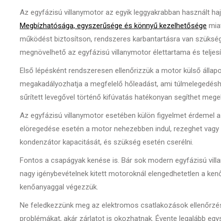
Az egyfázisú villanymotor az egyik leggyakrabban használt haj
Megbízhatósága, egyszerűsége és könnyű kezelhetősége
miat
működést biztosítson, rendszeres karbantartásra van szükség
megnövelhető az egyfázisú villanymotor élettartama és teljes
Első lépésként rendszeresen ellenőrizzük a motor külső állap
megakadályozhatja a megfelelő hőleadást, ami túlmelegedéshez
sűrített levegővel történő kifúvatás hatékonyan segíthet mege
Az egyfázisú villanymotor esetében külön figyelmet érdemel a
elöregedése esetén a motor nehezebben indul, rezeghet vagy t
kondenzátor kapacitását, és szükség esetén cserélni.
Fontos a csapágyak kenése is. Bár sok modern egyfázisú vil
nagy igénybevételnek kitett motoroknál elengedhetetlen a kenő
kenőanyaggal végezzük.
Ne feledkezzünk meg az elektromos csatlakozások ellenőrzésé
problémákat, akár zárlatot is okozhatnak. Évente legalább eg