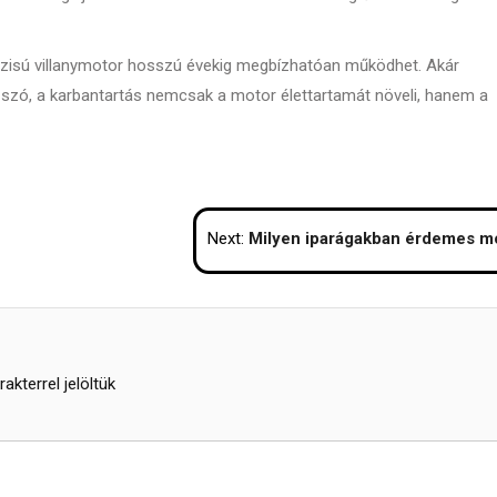
fázisú villanymotor hosszú évekig megbízhatóan működhet. Akár
n szó, a karbantartás nemcsak a motor élettartamát növeli, hanem a
Next:
Milyen iparágakban érdemes most eladó vállalkozást kere
akterrel jelöltük