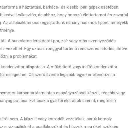
tásforma a háztartási, barkács- és kisebb ipari gépek esetében.
t kedvelt választás, de ahhoz, hogy hosszú élettartamot és zavarta
. Az alábbiakban összegyűjtöttünk néhány hasznos tippet, amelyekk
ítménye.
otát. A burkolaton lerakódott por, zsír vagy más szennyeződés
 vezethet. Egy száraz ronggyal történő rendszeres letörlés, illetve
lőzni a problémákat.
 kondenzátor állapota is. A működtető vagy indító kondenzátor
úlmelegedhet. Célszerű évente legalább egyszer ellenőrizni a
lanymotor karbantartásmentes csapágyazással készül, régebbi vagy
anyag pótlása. Ezt csak a gyártói előírások szerint, megfelelő
ről sem. A kilazult vagy korrodált vezetékek, saruk komoly
yszer vizsgáljuk át a csatlakozókat és húzzuk meg őket szükség