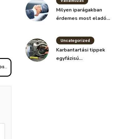
Vállalkozás
Milyen iparágakban
érdemes most eladó
vállalkozást keresni?
Uncategorized
Karbantartási tippek
egyfázisú
villanymotorokhoz
sni?