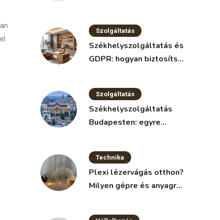
nélkül
lan
Szolgáltatás
el
Székhelyszolgáltatás és
GDPR: hogyan biztosítsd
az adatvédelmet?
Szolgáltatás
Székhelyszolgáltatás
Budapesten: egyre
népszerűbb megoldás a
vállalkozások körében
Technika
Plexi lézervágás otthon?
Milyen gépre és anyagra
van szükség?