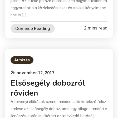
jelent. Az értéke persze óriási, hiszen nagymértékben m
eggyorsította a közlekedésünket és sokkal kényelmese
bbé is […]
2 mins read
Continue Reading
Autózás
november 12, 2017
Elsősegély dobozról
röviden
A törvényi előírások szerint minden autó kötelező felsz
erelése az elsősegély doboz, amit egy átlagos rendőri e
llenőrzés során is elkérhet az intézkedő hatóság.