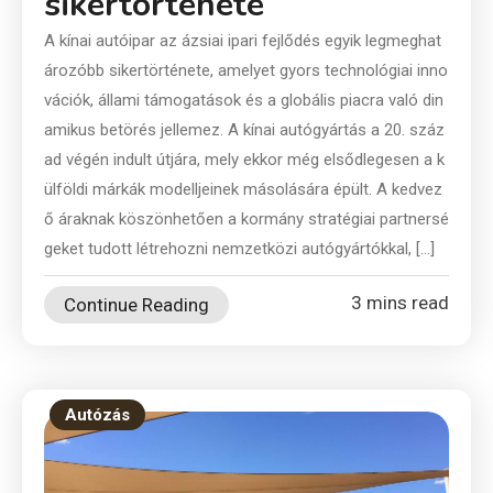
sikertörténete
A kínai autóipar az ázsiai ipari fejlődés egyik legmeghat
ározóbb sikertörténete, amelyet gyors technológiai inno
vációk, állami támogatások és a globális piacra való din
amikus betörés jellemez. A kínai autógyártás a 20. száz
ad végén indult útjára, mely ekkor még elsődlegesen a k
ülföldi márkák modelljeinek másolására épült. A kedvez
ő áraknak köszönhetően a kormány stratégiai partnersé
geket tudott létrehozni nemzetközi autógyártókkal, […]
3 mins read
Continue Reading
Autózás