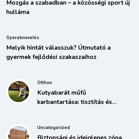
Mozgás a szabadban – a közösségi sport új
hulláma
Gyereknevelés
Melyik hintát válasszuk? Útmutató a
gyermek fejlődési szakaszaihoz
Otthon
Kutyabarát műfű
karbantartása: tisztítás és
fertőtlenítés
Uncategorized
Biztonsági és ideiglenes zóna