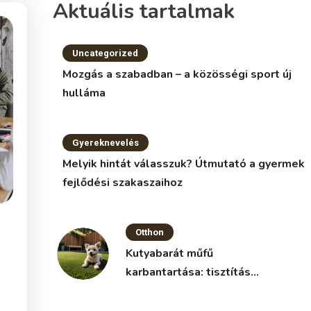
fertőtlenítés
kerítéssel
Aktuális tartalmak
Uncategorized
Mozgás a szabadban – a közösségi sport új
hulláma
Gyereknevelés
Melyik hintát válasszuk? Útmutató a gyermek
fejlődési szakaszaihoz
Otthon
Kutyabarát műfű
karbantartása: tisztítás
és fertőtlenítés