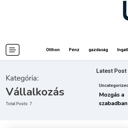
Skip
to
content
Otthon
Pénz
gazdaság
Ingat
Latest Post
Kategória:
Uncategorize
Vállalkozás
Mozgás a
szabadban 
Total Posts: 7
közösségi 
új hulláma