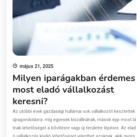
május 21, 2025
Milyen iparágakban érdemes
most eladó vállalkozást
keresni?
Az utóbbi évek gazdasági hullámai sok vállalkozót késztettek
újragondolásra: míg egyesek kiszállnának, mások épp most lá
tnak lehetőséget a bővítésre vagy új területre lépésre. Az elad
ó vállalkozás kiváló lehetőséget jelenthet azoknak, akik gyors