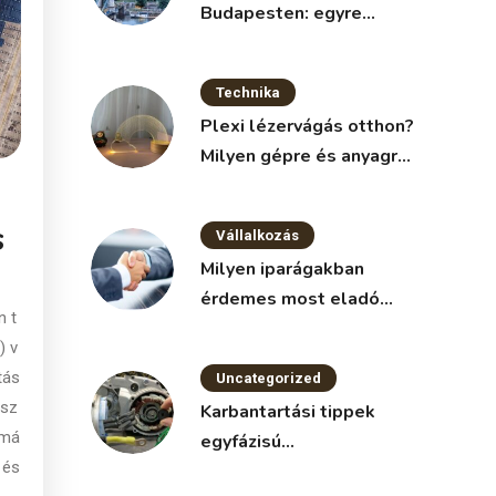
Budapesten: egyre
népszerűbb megoldás a
vállalkozások körében
Technika
Plexi lézervágás otthon?
Milyen gépre és anyagra
van szükség?
s
Vállalkozás
Milyen iparágakban
érdemes most eladó
n t
vállalkozást keresni?
) v
tás
Uncategorized
 sz
Karbantartási tippek
 má
egyfázisú
 és
villanymotorokhoz