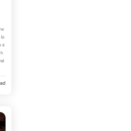
dne
 bi
n é
 h
yal
ead