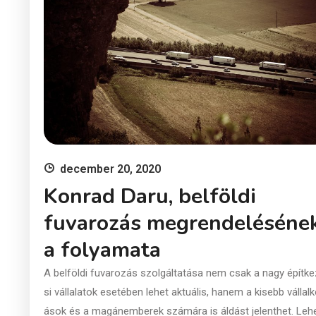
december 20, 2020
Konrad Daru, belföldi
fuvarozás megrendeléséne
a folyamata
A belföldi fuvarozás szolgáltatása nem csak a nagy építk
si vállalatok esetében lehet aktuális, hanem a kisebb vállal
ások és a magánemberek számára is áldást jelenthet. Lehe