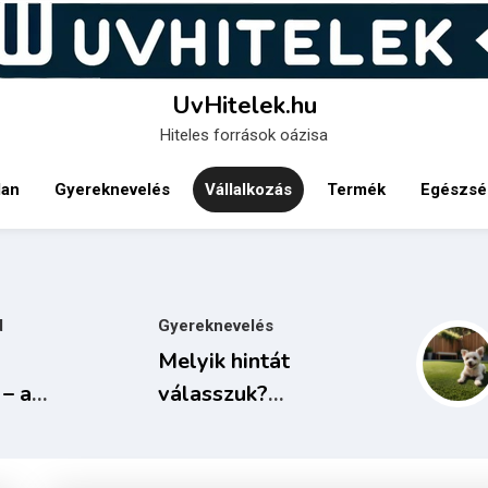
UvHitelek.hu
Hiteles források oázisa
lan
Gyereknevelés
Vállalkozás
Termék
Egészsé
d
Gyereknevelés
Melyik hintát
– a
válasszuk?
sport
Útmutató a
gyermek