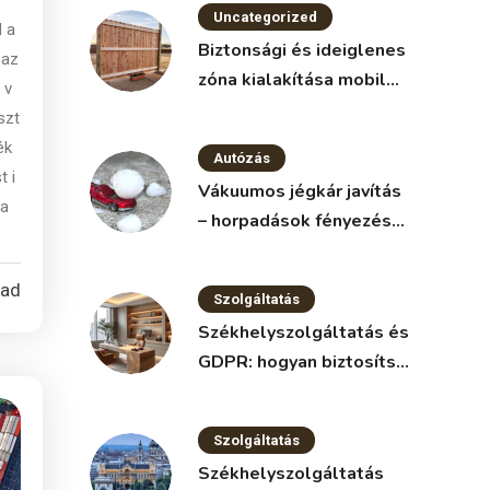
Uncategorized
l a
Biztonsági és ideiglenes
 az
zóna kialakítása mobil
 v
kerítéssel
szt
ék
Autózás
t i
Vákuumos jégkár javítás
 a
– horpadások fényezés
nélkül
ead
Szolgáltatás
Székhelyszolgáltatás és
GDPR: hogyan biztosítsd
az adatvédelmet?
Szolgáltatás
Székhelyszolgáltatás