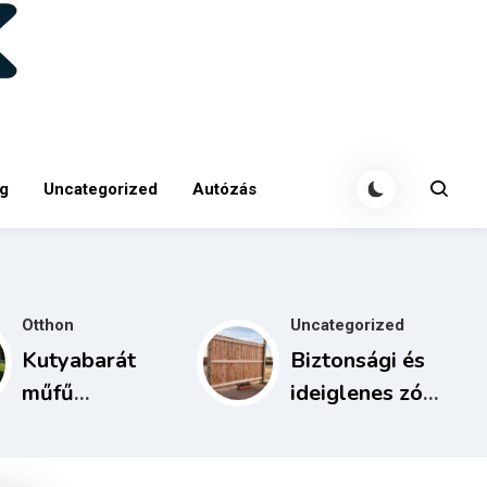
g
Uncategorized
Autózás
Otthon
Uncategorized
Kutyabarát
Biztonsági és
műfű
ideiglenes zóna
karbantartása:
kialakítása
tisztítás és
mobil