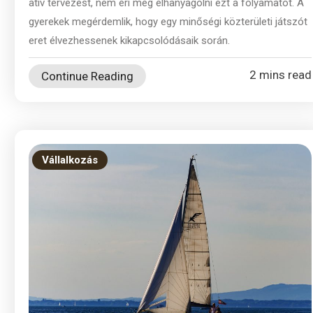
atív tervezést, nem éri meg elhanyagolni ezt a folyamatot. A
gyerekek megérdemlik, hogy egy minőségi közterületi játszót
eret élvezhessenek kikapcsolódásaik során.
2 mins read
Continue Reading
Vállalkozás