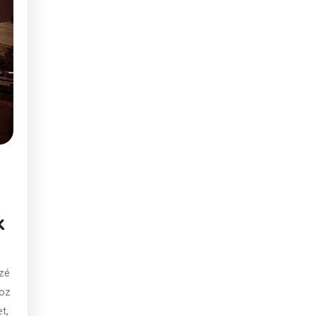
k
ezé
koz
t,