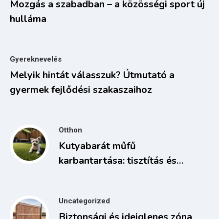
Mozgás a szabadban – a közösségi sport új
hulláma
Gyereknevelés
Melyik hintát válasszuk? Útmutató a
gyermek fejlődési szakaszaihoz
Otthon
Kutyabarát műfű
karbantartása: tisztítás és
fertőtlenítés
Uncategorized
Biztonsági és ideiglenes zóna