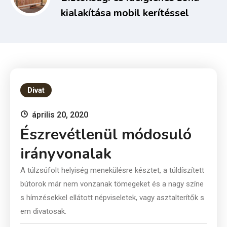
kialakítása mobil kerítéssel
Divat
április 20, 2020
Észrevétlenül módosuló
irányvonalak
A túlzsúfolt helyiség menekülésre késztet, a túldíszített
bútorok már nem vonzanak tömegeket és a nagy színe
s hímzésekkel ellátott népviseletek, vagy asztalterítők s
em divatosak.