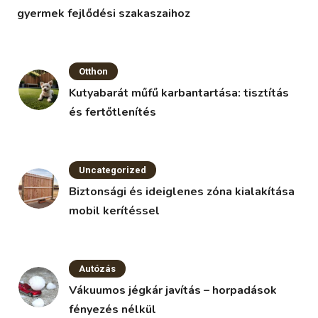
gyermek fejlődési szakaszaihoz
Otthon
Kutyabarát műfű karbantartása: tisztítás
és fertőtlenítés
Uncategorized
Biztonsági és ideiglenes zóna kialakítása
mobil kerítéssel
Autózás
Vákuumos jégkár javítás – horpadások
fényezés nélkül