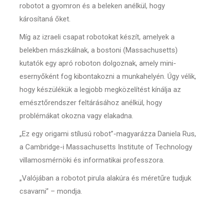
robotot a gyomron és a beleken anélkül, hogy
károsítaná őket.
Míg az izraeli csapat robotokat készít, amelyek a
belekben mászkálnak, a bostoni (Massachusetts)
kutatók egy apró roboton dolgoznak, amely mini-
esernyőként fog kibontakozni a munkahelyén. Úgy vélik,
hogy készülékük a legjobb megközelítést kínálja az
emésztőrendszer feltárásához anélkül, hogy
problémákat okozna vagy elakadna.
„Ez egy origami stílusú robot”-magyarázza Daniela Rus,
a Cambridge-i Massachusetts Institute of Technology
villamosmérnöki és informatikai professzora.
„Valójában a robotot pirula alakúra és méretűre tudjuk
csavarni” – mondja.