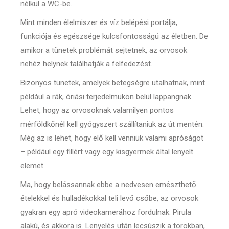
nélkül a WC-be.
Mint minden élelmiszer és víz belépési portálja,
funkciója és egészsége kulcsfontosságú az életben. De
amikor a tünetek problémát sejtetnek, az orvosok
nehéz helynek találhatják a felfedezést.
Bizonyos tünetek, amelyek betegségre utalhatnak, mint
például a rák, óriási terjedelmükön belül lappangnak.
Lehet, hogy az orvosoknak valamilyen pontos
mérföldkőnél kell gyógyszert szállítaniuk az út mentén.
Még az is lehet, hogy elő kell venniük valami apróságot
– például egy fillért vagy egy kisgyermek által lenyelt
elemet.
Ma, hogy belássannak ebbe a nedvesen emészthető
ételekkel és hulladékokkal teli levő csőbe, az orvosok
gyakran egy apró videokamerához fordulnak. Pirula
alakú, és akkora is. Lenyelés után lecsúszik a torokban,