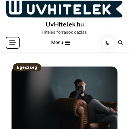
Skip
to
content
UvHitelek.hu
Hiteles források oázisa
Menu
Egészség