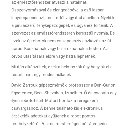
az emésztőrendszer átveszi a hatalmat.
Összenyomásával és elengedésével a cső lassan
lenyomja mindazt, amit ettél vagy ittál a bélben. Nyeld le
a pirulaszerű fényképezőgépet, és ugyanez történik. A
szervezet az emésztőrendszeren keresztül nyomja. De
ezek az új robotok nem csak passzív eszközök az út
során. Kúszhatnak vagy hullámzhatnak a testen. Az
orvos utasítására előre vagy hátra léphetnek.
Miután elkészültek, ezek a bélmászók úgy hagyják el a
testet, mint egy rendes hulladék.
David Zarrouk gépészmérnöki professzor a Ben-Gurion
Egyetemen, Beer-Shevában, Izraelben. Ő és csapata egy
ilyen robotot épít. Motort hordoz a féregszerű
csavargáshoz. A benne található kis elektronikus
érzékelők adatokat gyűjtenek a robot pontos
testhelyzetéről. A sima mesterséges bőr átengedi a