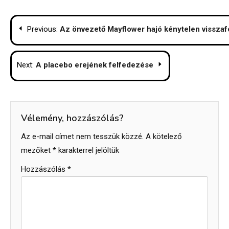
Bejegyzés
Previous:
Az önvezető Mayflower hajó kénytelen visszaf
navigáció
Next:
A placebo erejének felfedezése
Vélemény, hozzászólás?
Az e-mail címet nem tesszük közzé.
A kötelező
mezőket
*
karakterrel jelöltük
Hozzászólás
*