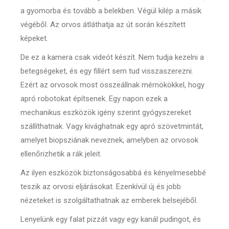
a gyomorba és tovább a belekben. Végül kilép a másik
végéből. Az orvos átláthatja az út során készített
képeket.
De ez a kamera csak videót készít. Nem tudja kezelni a
betegségeket, és egy fillért sem tud visszaszerezni.
Ezért az orvosok most összeállnak mérnökökkel, hogy
apró robotokat építsenek. Egy napon ezek a
mechanikus eszközök igény szerint gyógyszereket
szállíthatnak. Vagy kivághatnak egy apró szövetmintát,
amelyet biopsziának neveznek, amelyben az orvosok
ellenőrizhetik a rák jeleit.
Az ilyen eszközök biztonságosabbá és kényelmesebbé
teszik az orvosi eljárásokat. Ezenkívül új és jobb
nézeteket is szolgáltathatnak az emberek belsejéből.
Lenyelünk egy falat pizzát vagy egy kanál pudingot, és