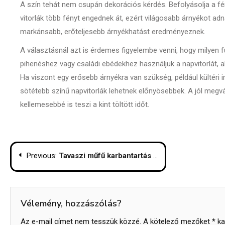
A szín tehát nem csupán dekorációs kérdés. Befolyásolja a fén
vitorlák több fényt engednek át, ezért világosabb árnyékot adna
markánsabb, erőteljesebb árnyékhatást eredményeznek.
A választásnál azt is érdemes figyelembe venni, hogy milyen 
pihenéshez vagy családi ebédekhez használjuk a napvitorlát, a
Ha viszont egy erősebb árnyékra van szükség, például kültéri i
sötétebb színű napvitorlák lehetnek előnyösebbek. A jól megv
kellemesebbé is teszi a kint töltött időt.
Bejegyzés
Previous:
Tavaszi műfű karbantartás és tisztítás
navigáció
Vélemény, hozzászólás?
Az e-mail címet nem tesszük közzé.
A kötelező mezőket
*
kar