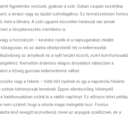
 amit figyelembe veszünk, gyakran a szín. Sokan csupán esztétikai
kert, a terasz vagy az épület színvilágához. Ez természetesen fontos
ól, mint a látvány. A szín ugyanis közvetlen hatással van annak
amint a fényáteresztés mértékére is.
e vagy a homokszín – kevésbé nyelik el a napsugarakat, inkább
el túlságosan, és az alatta elhelyezkedő tér is kellemesebb
különbség az árnyékolt és a nyílt terület között, ezért komfortosab
ységekhez. Kiemelten érdemes világos árnyalatot választani a
ahol a hőség gyorsan kellemetlenné válhat.
szürke vagy a fekete – több hőt nyelnek el, így a napvitorla felülete
a színek hátrányosak lennének. Éppen ellenkezőleg: hőelnyelő
s hatékonyabban szűrik ki a vakító napfényt. Ez előnyös lehet példáu
 és nem számít, hogy a vitorla maga melegebb lesz. Fontos
alatta lévő levegőt közvetlenül, mivel az anyagok szellőznek, de a