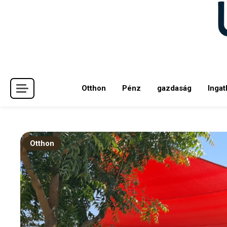
Skip
to
content
Otthon
Pénz
gazdaság
Ingat
Otthon