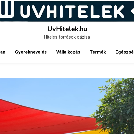
UvHitelek.hu
Hiteles források oázisa
lan
Gyereknevelés
Vállalkozás
Termék
Egészsé