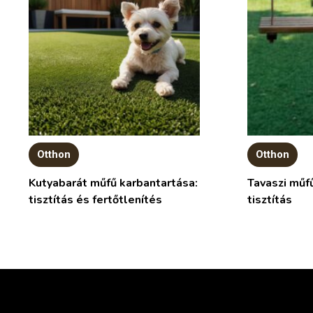
Otthon
Otthon
Kutyabarát műfű karbantartása:
Tavaszi műf
tisztítás és fertőtlenítés
tisztítás