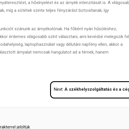
yáteresztést, a hőelnyelést és az árnyék intenzitását is. A világosa
k, míg a sötétek szinte teljes fényzárást biztosítanak, így
funkciót szánunk az árnyékolónak. Ha főként nyári hűsöléshez,
kkor érdemes világosabb színt választani, ami kevésbé melegszik fel
rodahelyiség, laptophasználat vagy délutáni napfény ellen, akkor a
álasztott árnyalat nemcsak hangulatot ad a térnek, hanem
Next:
A székhelyszolgáltatás és a cégindítás kapcsola
akterrel jelöltük