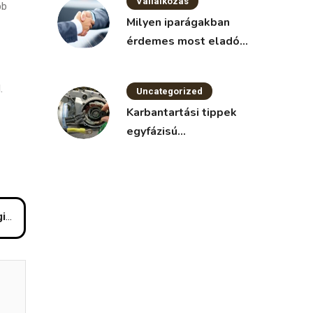
Vállalkozás
bb
Milyen iparágakban
érdemes most eladó
vállalkozást keresni?
.
Uncategorized
Karbantartási tippek
egyfázisú
villanymotorokhoz
ta