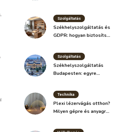
nélkül
,
Szolgáltatás
Székhelyszolgáltatás és
GDPR: hogyan biztosítsd
az adatvédelmet?
Szolgáltatás
b
Székhelyszolgáltatás
Budapesten: egyre
népszerűbb megoldás a
vállalkozások körében
Technika
l
Plexi lézervágás otthon?
Milyen gépre és anyagra
van szükség?