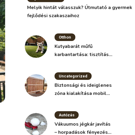
Melyik hintát válasszuk? Útmutató a gyermek
fejlődési szakaszaihoz
Otthon
Kutyabarát műfű
karbantartása: tisztítás
és fertőtlenítés
Uncategorized
Biztonsági és ideiglenes
zóna kialakítása mobil
kerítéssel
Autózás
Vákuumos jégkár javítás
– horpadások fényezés