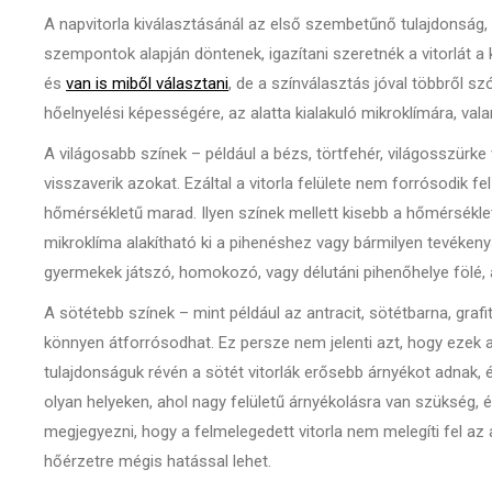
A napvitorla kiválasztásánál az első szembetűnő tulajdonság,
szempontok alapján döntenek, igazítani szeretnék a vitorlát a 
és
van is miből választani
, de a színválasztás jóval többről sz
hőelnyelési képességére, az alatta kialakuló mikroklímára, val
A világosabb színek – például a bézs, törtfehér, világosszürk
visszaverik azokat. Ezáltal a vitorla felülete nem forrósodik f
hőmérsékletű marad. Ilyen színek mellett kisebb a hőmérséklet
mikroklíma alakítható ki a pihenéshez vagy bármilyen tevéken
gyermekek játszó, homokozó, vagy délutáni pihenőhelye fölé, 
A sötétebb színek – mint például az antracit, sötétbarna, grafit
könnyen átforrósodhat. Ez persze nem jelenti azt, hogy ezek 
tulajdonságuk révén a sötét vitorlák erősebb árnyékot adnak, é
olyan helyeken, ahol nagy felületű árnyékolásra van szükség,
megjegyezni, hogy a felmelegedett vitorla nem melegíti fel az 
hőérzetre mégis hatással lehet.