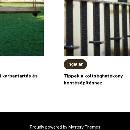
Ingatlan
ű karbantartás és
Tippek a költséghatékony
kerítésépítéshez
Proudly powered by Mystery Themes