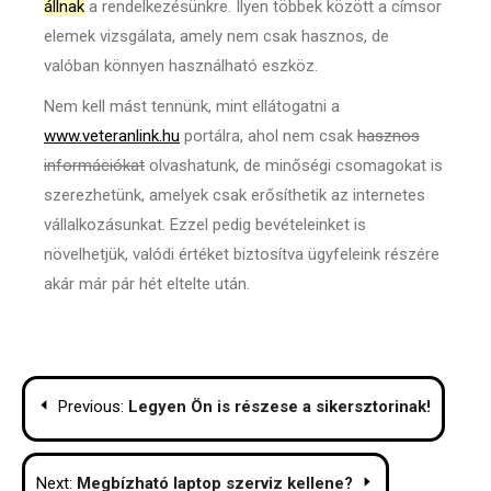
állnak
a rendelkezésünkre. Ilyen többek között a címsor
elemek vizsgálata, amely nem csak hasznos, de
valóban könnyen használható eszköz.
Nem kell mást tennünk, mint ellátogatni a
www.veteranlink.hu
portálra, ahol nem csak
hasznos
információkat
olvashatunk, de minőségi csomagokat is
szerezhetünk, amelyek csak erősíthetik az internetes
vállalkozásunkat. Ezzel pedig bevételeinket is
növelhetjük, valódi értéket biztosítva ügyfeleink részére
akár már pár hét eltelte után.
Bejegyzés
Previous:
Legyen Ön is részese a sikersztorinak!
navigáció
Next:
Megbízható laptop szerviz kellene?