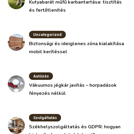
Kutyabarát műfű karbantartása: tisztítás
és fertőtlenítés
Uncategorized
Biztonsági és ideiglenes zóna kialakítása
mobil kerítéssel
Autózás
Vákuumos jégkár javítás – horpadások
fényezés nélkül
Szolgáltatás
Székhelyszolgáltatás és GDPR: hogyan