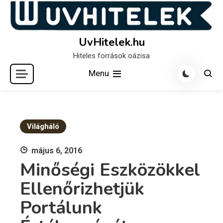
Skip
to
content
UvHitelek.hu
Hiteles források oázisa
Menu
Világháló
május 6, 2016
Minőségi Eszközökkel
Ellenőrizhetjük
Portálunk