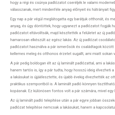
hogy a régi és csúnya padlózatot cseréljék le valami modern
válasszanak, mert mindenféle anyag előnyeit és hátrányait figy
Egy nap a pár végül meglátogatta egy barátjuk otthonát, és me
anyag, és úgy döntöttek, hogy ugyanezt a padlózatot fogják has
padlózatot eltávolítsák, majd készítették a felületet az új padl
hamarosan elkészült az egész lakás. Az új padlózat csodálatosa
padlózatot használva a pár ismerősök és családtagok között s
kellemes meleg és otthonos érzetet sugallt, ami miatt sokan v
A pár pedig boldogan élt az új laminált padlózattal, ami a laká
hanem tartós is, így a pár tudta, hogy hosszú ideig élvezheti
a lakásukat is újjáélesztette, és újabb évekig élvezhették az 
praktikus szempontból is. A laminált padló könnyen tisztítható,
kopásnak. Ez különösen fontos volt a pár számára, mivel egy k
Az új laminált padló telepítése után a pár egyre jobban összek
padlózat telepítése nemcsak a lakásukat, hanem a kapcsolatuk