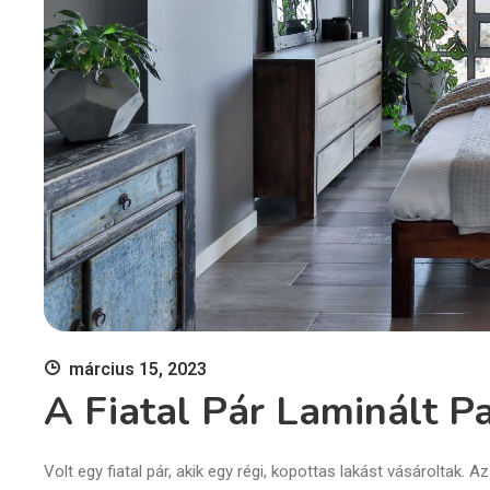
március 15, 2023
A Fiatal Pár Laminált P
Volt egy fiatal pár, akik egy régi, kopottas lakást vásároltak. A