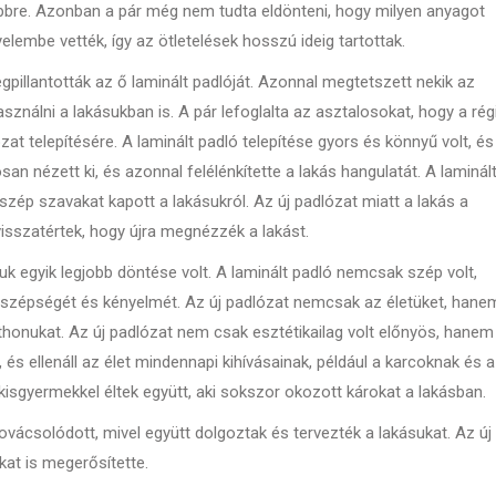
ebbre. Azonban a pár még nem tudta eldönteni, hogy milyen anyagot
elembe vették, így az ötletelések hosszú ideig tartottak.
gpillantották az ő laminált padlóját. Azonnal megtetszett nekik az
ználni a lakásukban is. A pár lefoglalta az asztalosokat, hogy a rég
ózat telepítésére. A laminált padló telepítése gyors és könnyű volt, és
n nézett ki, és azonnal felélénkítette a lakás hangulatát. A laminál
zép szavakat kapott a lakásukról. Az új padlózat miatt a lakás a
isszatértek, hogy újra megnézzék a lakást.
suk egyik legjobb döntése volt. A laminált padló nemcsak szép volt,
 a szépségét és kényelmét. Az új padlózat nemcsak az életüket, hane
otthonukat. Az új padlózat nem csak esztétikailag volt előnyös, hanem
 és ellenáll az élet mindennapi kihívásainak, például a karcoknak és a
isgyermekkel éltek együtt, aki sokszor okozott károkat a lakásban.
ovácsolódott, mivel együtt dolgoztak és tervezték a lakásukat. Az új
at is megerősítette.