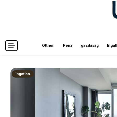
Skip
to
content
Otthon
Pénz
gazdaság
Ingat
Ingatlan