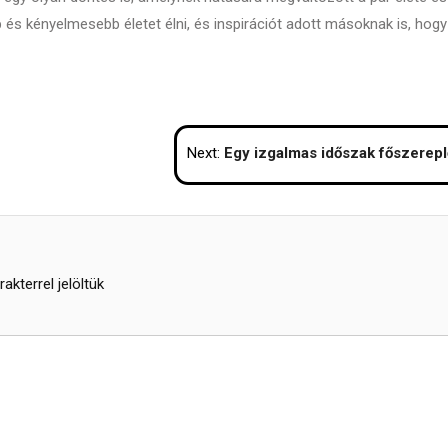
 és kényelmesebb életet élni, és inspirációt adott másoknak is, hogy
Next:
Egy izgalmas időszak főszereplője, a fagyasztószekr
akterrel jelöltük