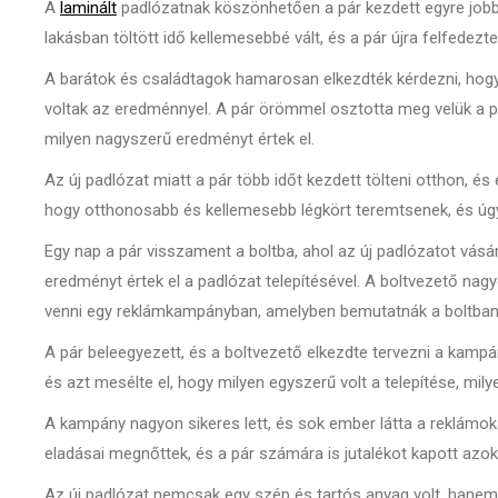
A
laminált
padlózatnak köszönhetően a pár kezdett egyre job
lakásban töltött idő kellemesebbé vált, és a pár újra felfedezte
A barátok és családtagok hamarosan elkezdték kérdezni, hogy
voltak az eredménnyel. A pár örömmel osztotta meg velük a pad
milyen nagyszerű eredményt értek el.
Az új padlózat miatt a pár több időt kezdett tölteni otthon, és 
hogy otthonosabb és kellemesebb légkört teremtsenek, és úgy 
Egy nap a pár visszament a boltba, ahol az új padlózatot vás
eredményt értek el a padlózat telepítésével. A boltvezető nag
venni egy reklámkampányban, amelyben bemutatnák a boltban 
A pár beleegyezett, és a boltvezető elkezdte tervezni a kampá
és azt mesélte el, hogy milyen egyszerű volt a telepítése, mi
A kampány nagyon sikeres lett, és sok ember látta a reklámokat
eladásai megnőttek, és a pár számára is jutalékot kapott azok
Az új padlózat nemcsak egy szép és tartós anyag volt, hanem 