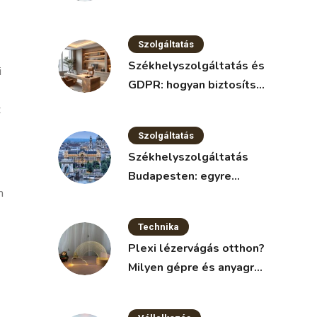
nélkül
Szolgáltatás
Székhelyszolgáltatás és
i
GDPR: hogyan biztosítsd
az adatvédelmet?
t
Szolgáltatás
Székhelyszolgáltatás
Budapesten: egyre
m
népszerűbb megoldás a
vállalkozások körében
Technika
Plexi lézervágás otthon?
Milyen gépre és anyagra
van szükség?