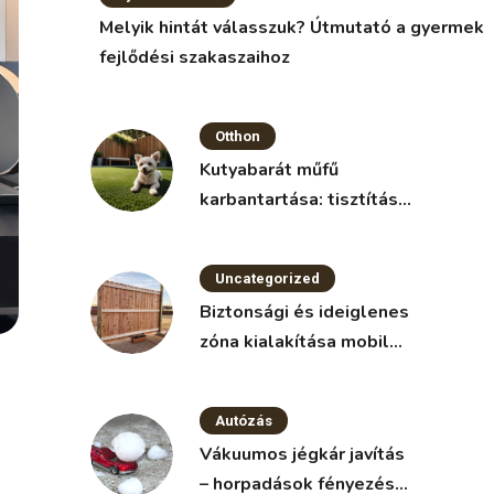
Melyik hintát válasszuk? Útmutató a gyermek
fejlődési szakaszaihoz
Otthon
Kutyabarát műfű
karbantartása: tisztítás
és fertőtlenítés
Uncategorized
Biztonsági és ideiglenes
zóna kialakítása mobil
kerítéssel
Autózás
Vákuumos jégkár javítás
– horpadások fényezés