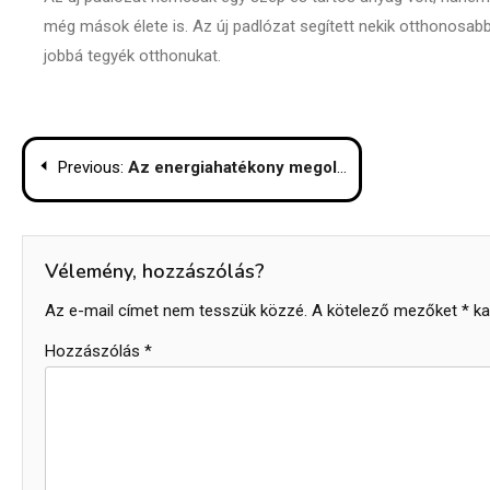
még mások élete is. Az új padlózat segített nekik otthonosabb
jobbá tegyék otthonukat.
Bejegyzés
Previous:
Az energiahatékony megoldás, a műanyag ablak
navigáció
Vélemény, hozzászólás?
Az e-mail címet nem tesszük közzé.
A kötelező mezőket
*
kar
Hozzászólás
*