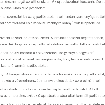
ban érezni magát az otthonukban. Az új padlózatnak köszönhetően 
 a lakásukban rejlő potenciált.
 hol szerezték be az új padlózatot, mivel mindannyian lenyűgözötte
lózat forrását és elmesélte, mennyire könnyű volt telepíteni, és
élvezni kezdték az otthoni életet. A laminált padlózat segített abban,
érezték, hogy ez az új padlózat valóban megváltoztatta az életüket
árolták, és azt mondta a boltvezetőnek, hogy milyen nagyszerű
yon örült ennek a hírnek, és megkérdezte, hogy lenne-e kedvük részt
kapható laminált padlózatokat.
nyt. A kampányban a pár mutatta be a lakásukat és az új padlózatot,
lyen szép a végeredmény, és mennyire elégedettek az eredménnyel.
, és döntött úgy, hogy vásárolni fog laminált padlózatot. A bolt
ra az emberekre, akik az ő ajánlásukra vásároltak laminált padlózato
egy olyan döntés is, amelynek hatására megváltozott a pár élete és