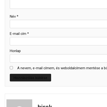
Név
*
E-mail cím
*
Honlap
A nevem, e-mail címem, és weboldalcímem mentése a 
hirek