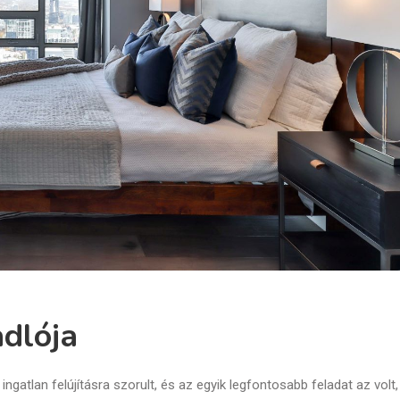
adlója
z ingatlan felújításra szorult, és az egyik legfontosabb feladat az volt,