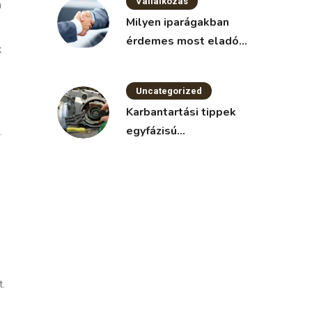
Vállalkozás
a
Milyen iparágakban
érdemes most eladó
k
vállalkozást keresni?
Uncategorized
Karbantartási tippek
egyfázisú
.
villanymotorokhoz
t.