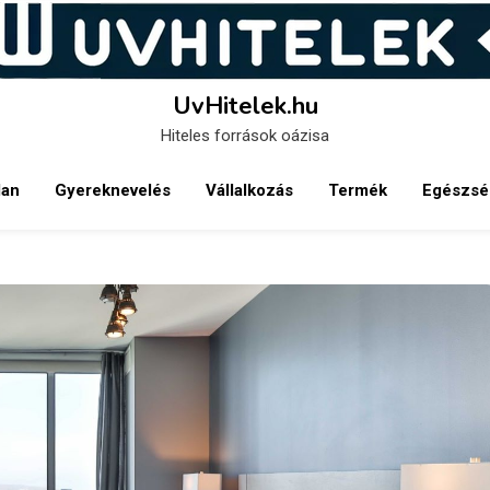
UvHitelek.hu
Hiteles források oázisa
lan
Gyereknevelés
Vállalkozás
Termék
Egészsé