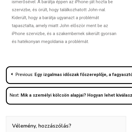
ismerősével. A barátja éppen az iPhone-ját hozta be
szervizbe, és örült, hogy találkozhatott John-nal.
Kiderült, hogy a barátja ugyanazt a problémát
tapasztalta, amely miatt John először ment be az
iPhone szervizbe, és a szakembernek sikerült gyorsan
és hatékonyan megoldania a problémát.
Bejegyzés
Previous:
Egy izgalmas időszak főszereplője, a fagyasz
navigáció
Next:
Mik a személyi kölcsön alapjai? Hogyan lehet kiválas
Vélemény, hozzászólás?