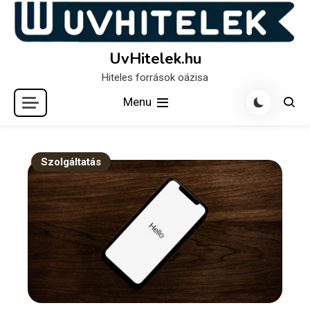
Skip
to
content
UvHitelek.hu
Hiteles források oázisa
Menu
Szolgáltatás