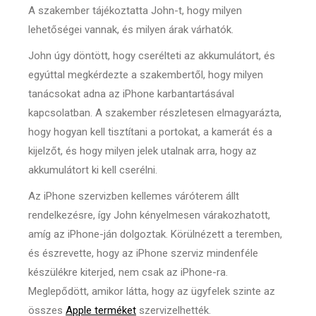
A szakember tájékoztatta John-t, hogy milyen
lehetőségei vannak, és milyen árak várhatók.
John úgy döntött, hogy cserélteti az akkumulátort, és
egyúttal megkérdezte a szakembertől, hogy milyen
tanácsokat adna az iPhone karbantartásával
kapcsolatban. A szakember részletesen elmagyarázta,
hogy hogyan kell tisztítani a portokat, a kamerát és a
kijelzőt, és hogy milyen jelek utalnak arra, hogy az
akkumulátort ki kell cserélni.
Az iPhone szervizben kellemes váróterem állt
rendelkezésre, így John kényelmesen várakozhatott,
amíg az iPhone-ján dolgoztak. Körülnézett a teremben,
és észrevette, hogy az iPhone szerviz mindenféle
készülékre kiterjed, nem csak az iPhone-ra.
Meglepődött, amikor látta, hogy az ügyfelek szinte az
összes
Apple terméket
szervizelhették.