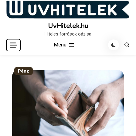
Skip
to
content
UvHitelek.hu
Hiteles források oázisa
Menu
Pénz