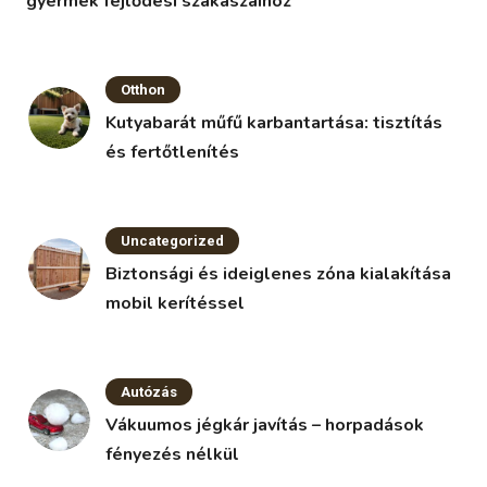
gyermek fejlődési szakaszaihoz
Otthon
Kutyabarát műfű karbantartása: tisztítás
és fertőtlenítés
Uncategorized
Biztonsági és ideiglenes zóna kialakítása
mobil kerítéssel
Autózás
Vákuumos jégkár javítás – horpadások
fényezés nélkül