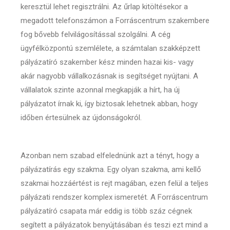
keresztül lehet regisztrálni. Az űrlap kitöltésekor a
megadott telefonszámon a Forráscentrum szakembere
fog bővebb felvilágosítással szolgálni. A cég
ügyfélközpontú szemlélete, a számtalan szakképzett
pályázatíró szakember kész minden hazai kis- vagy
akár nagyobb vállalkozásnak is segítséget nyújtani. A
vállalatok szinte azonnal megkapják a hírt, ha új
pályázatot írnak ki, így biztosak lehetnek abban, hogy
időben értesülnek az újdonságokról.
Azonban nem szabad elfelednünk azt a tényt, hogy a
pályázatírás egy szakma. Egy olyan szakma, ami kellő
szakmai hozzáértést is rejt magában, ezen felül a teljes
pályázati rendszer komplex ismeretét. A Forráscentrum
pályázatíró csapata már eddig is több száz cégnek
segített a pályázatok benyújtásában és teszi ezt mind a