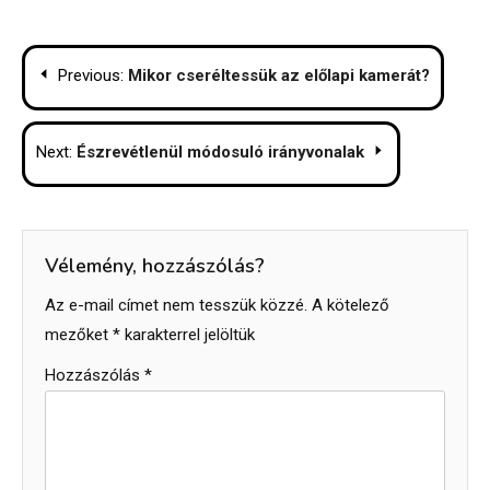
Bejegyzés
Previous:
Mikor cseréltessük az előlapi kamerát?
navigáció
Next:
Észrevétlenül módosuló irányvonalak
Vélemény, hozzászólás?
Az e-mail címet nem tesszük közzé.
A kötelező
mezőket
*
karakterrel jelöltük
Hozzászólás
*