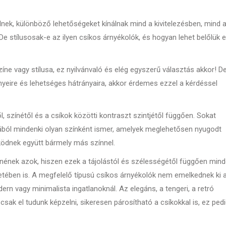
lnek, különböző lehetőségeket kínálnak mind a kivitelezésben, mind 
De stílusosak-e az ilyen csíkos árnyékolók, és hogyan lehet belőlük 
zíne vagy stílusa, ez nyilvánvaló és elég egyszerű választás akkor! D
őnyeire és lehetséges hátrányaira, akkor érdemes ezzel a kérdéssel
, színétől és a csíkok közötti kontraszt szintjétől függően. Sokat
ából mindenki olyan színként ismer, amelyek meglehetősen nyugodt
ödnek együtt bármely más színnel.
nnének azok, hiszen ezek a tájolástól és szélességétől függően min
etében is. A megfelelő típusú csíkos árnyékolók nem emelkednek ki 
rn vagy minimalista ingatlanoknál. Az elegáns, a tengeri, a retró
csak el tudunk képzelni, sikeresen párosítható a csíkokkal is, ez ped