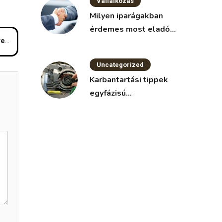
Vállalkozás
Milyen iparágakban
érdemes most eladó
re
vállalkozást keresni?
Uncategorized
Karbantartási tippek
egyfázisú
villanymotorokhoz