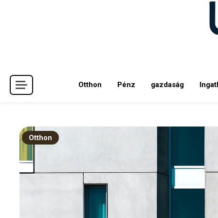
Skip
to
content
Otthon
Pénz
gazdaság
Ingat
Otthon