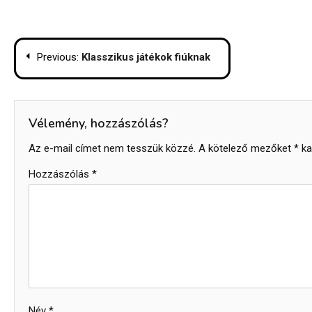
Bejegyzés
Previous:
Klasszikus játékok fiúknak
navigáció
Vélemény, hozzászólás?
Az e-mail címet nem tesszük közzé.
A kötelező mezőket
*
kar
Hozzászólás
*
Név
*