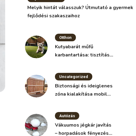
Melyik hintát válasszuk? Útmutató a gyermek
fejlődési szakaszaihoz
Otthon
Kutyabarát műfű
karbantartása: tisztítás
és fertőtlenítés
Uncategorized
Biztonsági és ideiglenes
zóna kialakítása mobil
kerítéssel
Autózás
Vákuumos jégkár javítás
– horpadások fényezés