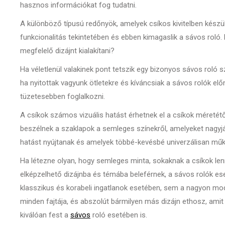
hasznos információkat fog tudatni.
A különböző típusú redőnyök, amelyek csíkos kivitelben készü
funkcionalitás tekintetében és ebben kimagaslik a sávos roló. 
megfelelő dizájnt kialakítani?
Ha véletlenül valakinek pont tetszik egy bizonyos sávos roló s
ha nyitottak vagyunk ötletekre és kíváncsiak a sávos rolók el
tüzetesebben foglalkozni.
A csíkok számos vizuális hatást érhetnek el a csíkok méretétől
beszélnek a szaklapok a semleges színekről, amelyeket nagyj
hatást nyújtanak és amelyek többé-kevésbé univerzálisan műk
Ha létezne olyan, hogy semleges minta, sokaknak a csíkok le
elképzelhető dizájnba és témába beleférnek, a sávos rolók es
klasszikus és korabeli ingatlanok esetében, sem a nagyon mode
minden fajtája, és abszolút bármilyen más dizájn ethosz, amit 
kiválóan fest a
sávos
roló esetében is.