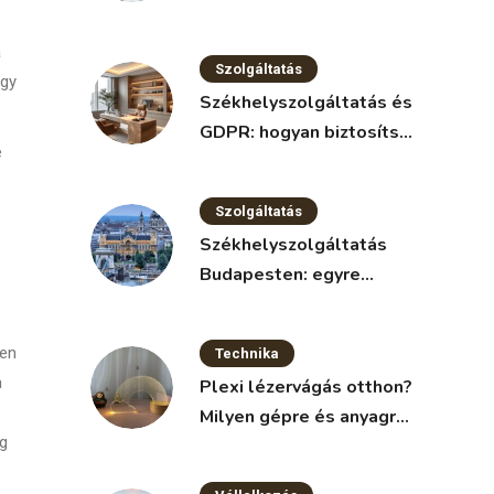
nélkül
a
Szolgáltatás
egy
Székhelyszolgáltatás és
GDPR: hogyan biztosítsd
e
az adatvédelmet?
Szolgáltatás
Székhelyszolgáltatás
Budapesten: egyre
népszerűbb megoldás a
vállalkozások körében
den
Technika
a
Plexi lézervágás otthon?
Milyen gépre és anyagra
ig
van szükség?