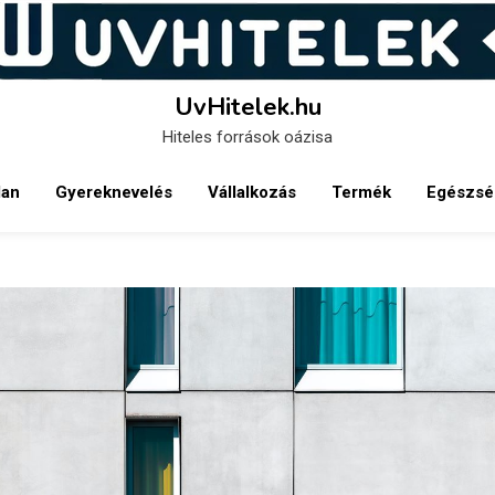
UvHitelek.hu
Hiteles források oázisa
lan
Gyereknevelés
Vállalkozás
Termék
Egészsé