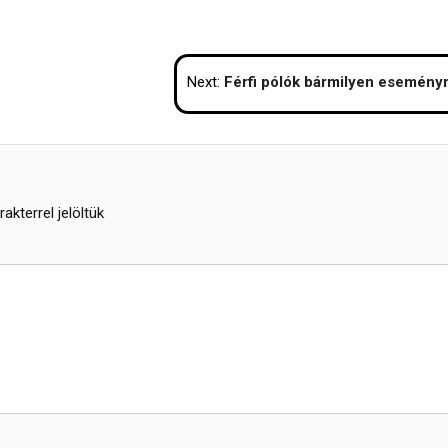
Next:
Férfi pólók bármilyen esemény
akterrel jelöltük